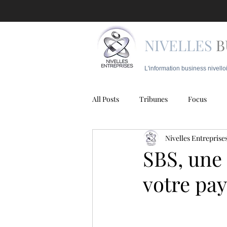
NIVELLES
B
L'information business nivello
All Posts
Tribunes
Focus
Nivelles Entreprise
Juridique
Mobilité
Police
SBS, une 
votre pay