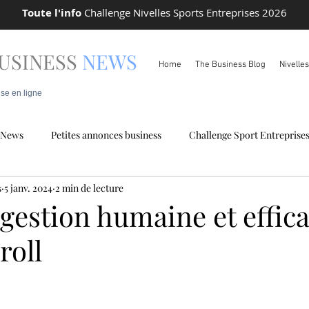
Toute l'info
Challenge Nivelles Sports Entreprises 2026
USINESS
NEWS
Home
The Business Blog
Nivelle
ise en ligne
News
Petites annonces business
Challenge Sport Entreprise
s
5 janv. 2024
2 min de lecture
 locale
Info Pareto
gestion humaine et effic
roll