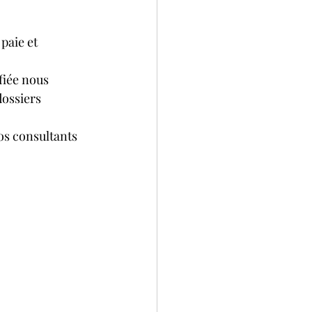
paie et 
fiée nous 
ossiers 
os consultants 