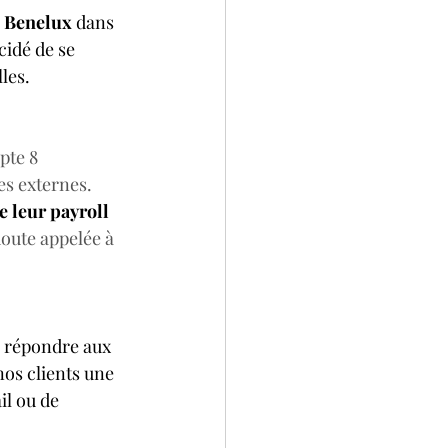
l Benelux
 dans 
cidé de se 
les.
pte 8 
es externes. 
 leur payroll 
oute appelée à 
r répondre aux 
os clients une 
il ou de 