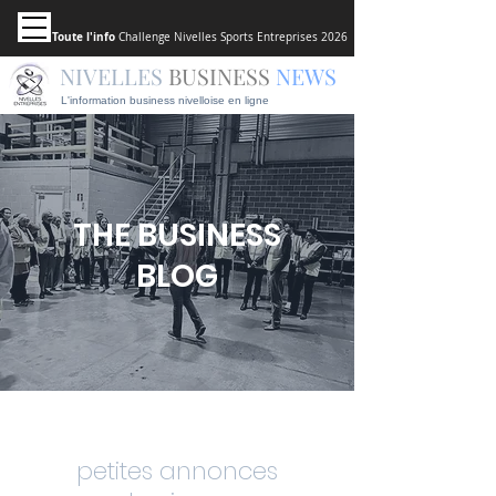
Toute l'info
Challenge Nivelles Sports Entreprises 2026
NIVELLES
BUSINESS
NEWS
L'information business nivelloise en ligne
THE BUSINESS
BLOG
Nouveau : Découvrez les
petites annonces