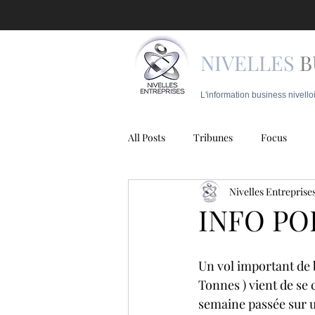
NIVELLES
B
L'information business nivello
All Posts
Tribunes
Focus
Nivelles Entreprise
Juridique
Mobilité
Police
INFO POL
Un vol important de b
Tonnes ) vient de se
semaine passée sur un