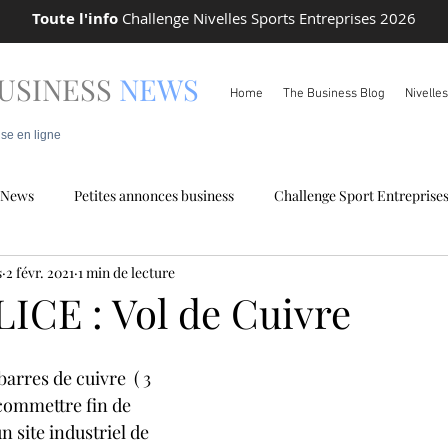
Toute l'info
Challenge Nivelles Sports Entreprises 2026
USINESS
NEWS
Home
The Business Blog
Nivelle
ise en ligne
News
Petites annonces business
Challenge Sport Entreprise
s
2 févr. 2021
1 min de lecture
 locale
Info Pareto
ICE : Vol de Cuivre
arres de cuivre  ( 3 
 commettre fin de 
 site industriel de 