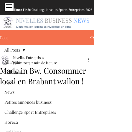
Toute l'info
Challenge Nivelles Sports Entreprises 2026
NIVELLES
BUSINESS
NEWS
L'information business nivelloise en ligne
Post
All Posts
Nivelles Entreprises
All Posts
5 janv. 2023
2 min de lecture
Made in Bw. Consommer
Tribunes
local en Brabant wallon !
Focus
News
Petites annonces business
Challenge Sport Entreprises
Horeca