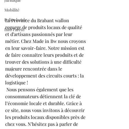
Juridique
Mobilité
Police locale
La Province du Brabant wallon 
regorge de produits locaux de qualité 
Info Pareto
et d’artisans passionnés par leur 
métier. Chez Made in Bw nous croyons 
en leur savoir-faire. Notre mission est 
de faire connaitre leurs produits et de 
trouver des solutions à une difficulté 
majeure rencontrée dans le 
développement des circuits courts : la 
logistique !
 Nous pensons également que les 
consommateurs détiennent la clé de 
l’économie locale et durable. Grâce à 
ce site, nous vous invitons à découvrir 
les produits locaux disponibles près de 
chez vous. N’hésitez pas à parler de 