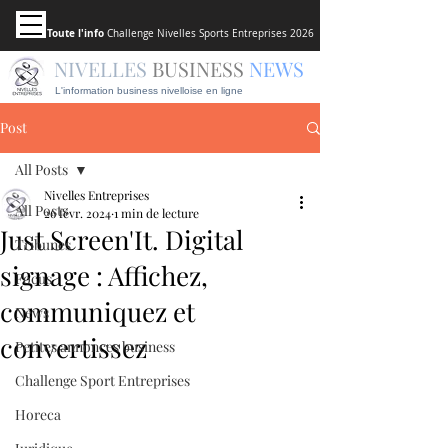
Toute l'info
Challenge Nivelles Sports Entreprises 2026
NIVELLES
BUSINESS
NEWS
L'information business nivelloise en ligne
Post
All Posts
Nivelles Entreprises
All Posts
26 févr. 2024
1 min de lecture
Just Screen'It. Digital
Tribunes
signage : Affichez,
Focus
communiquez et
News
convertissez
Petites annonces business
Challenge Sport Entreprises
Horeca