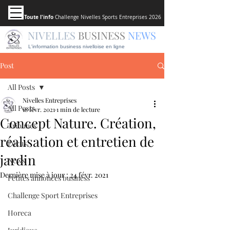
Toute l'info
Challenge Nivelles Sports Entreprises 2026
NIVELLES
BUSINESS
NEWS
L'information business nivelloise en ligne
Post
All Posts
Nivelles Entreprises
All Posts
18 févr. 2021
1 min de lecture
Concept Nature. Création,
Tribunes
réalisation et entretien de
Focus
jardin
News
Dernière mise à jour :
24 févr. 2021
Petites annonces business
Challenge Sport Entreprises
Horeca