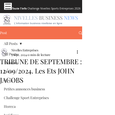
Toute l'info
Challenge Nivelles Sports Entreprises 2026
NIVELLES
BUSINESS
NEWS
L'information business nivelloise en ligne
Post
All Posts
Nivelles Entreprises
All Posts
5 sept. 2024
0 min de lecture
TRIBUNE DE SEPTEMBRE :
Tribunes
12/09/2024. Les Ets JOHN
Focus
JACOBS
News
Petites annonces business
Challenge Sport Entreprises
Horeca