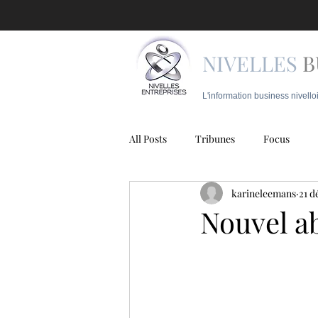
NIVELLES
B
L'information business nivello
All Posts
Tribunes
Focus
karineleemans
21 d
Juridique
Mobilité
Police
Nouvel a