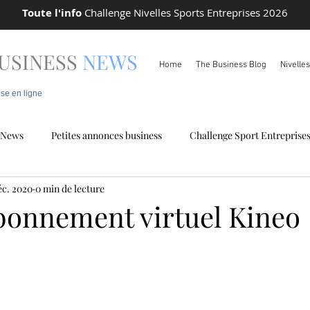
Toute l'info
Challenge Nivelles Sports Entreprises 2026
USINESS
NEWS
Home
The Business Blog
Nivelle
ise en ligne
News
Petites annonces business
Challenge Sport Entreprise
éc. 2020
0 min de lecture
 locale
Info Pareto
bonnement virtuel Kineo