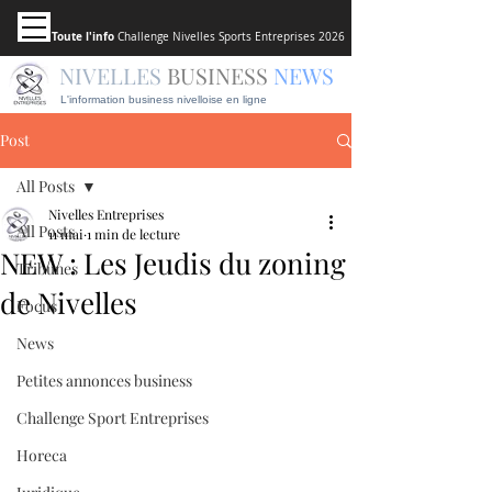
Toute l'info
Challenge Nivelles Sports Entreprises 2026
NIVELLES
BUSINESS
NEWS
L'information business nivelloise en ligne
Post
All Posts
Nivelles Entreprises
All Posts
11 mai
1 min de lecture
NEW : Les Jeudis du zoning
Tribunes
de Nivelles
Focus
News
Petites annonces business
Challenge Sport Entreprises
Horeca