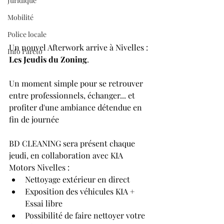
Juridique
Mobilité
Police locale
Un nouvel Afterwork arrive à Nivelles : 
Info Pareto
Les Jeudis du Zoning
.
Un moment simple pour se retrouver 
entre professionnels, échanger... et 
profiter d'une ambiance détendue en 
fin de journée
BD CLEANING sera présent chaque 
jeudi, en collaboration avec KIA 
Motors Nivelles : 
Nettoyage extérieur en direct 
Exposition des véhicules KIA + 
Essai libre
Possibilité de faire nettoyer votre 