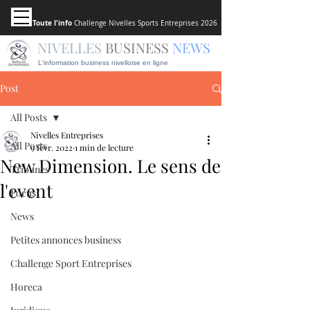
Toute l'info
Challenge Nivelles Sports Entreprises 2026
NIVELLES
BUSINESS
NEWS
L'information business nivelloise en ligne
Post
All Posts
Nivelles Entreprises
All Posts
9 févr. 2022
1 min de lecture
New Dimension. Le sens de
Tribunes
l'event
Focus
News
Petites annonces business
Challenge Sport Entreprises
Horeca