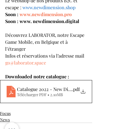
Le webshop de nos produits B2C et 
escape : 
www.newdimension.shop
Soon : 
www.newdimension.pro
Soon : www. newdimension.digital
Découvrez LABORATOR, notre Escape 
Game Mobile, en Belgique et à 
l’étranger 
Infos et réservations via l’adresse mail 
go@laborator.space
Downloaded notre catalogue : 
Catalogue 2022 - New Dimension
.pdf
Télécharger PDF • 2.10MB
Focus
News