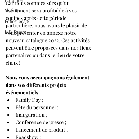
Juridique
Car nous sommes sûrs qu’un 
événement sera profitable à vos 
Mobilité
équipes après cette période 
Police locale
particulière, nous avons le plaisir de 
Info Pareto
vous présenter en annexe notre 
nouveau catalogue 2022. Ces activités 
peuvent être proposées dans nos lieux 
partenaires ou dans le lieu de votre 
choix !
Nous vous accompagnons également 
dans vos différents projets 
événementiels :
Family Day ;
Fête du personnel ;
Inauguration ;
Conférence de presse ;
Lancement de produit ;
Roadshow ;