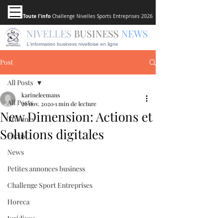
Toute l'info
Challenge Nivelles Sports Entreprises 2026
NIVELLES
BUSINESS
NEWS
L'information business nivelloise en ligne
Post
All Posts
karineleemans
All Posts
26 nov. 2020
1 min de lecture
New Dimension: Actions et
Tribunes
Solutions digitales
Focus
News
Petites annonces business
Challenge Sport Entreprises
Horeca