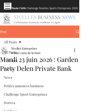
Toute l'info
Challenge Nivelles Sports Entreprises 2026
NIVELLES
BUSINESS
NEWS
L'information business nivelloise en ligne
Post
All Posts
Nivelles Entreprises
All Posts
11 mai
1 min de lecture
Mardi 23 juin 2026 : Garden
Tribunes
Party Delen Private Bank
Focus
News
Petites annonces business
Challenge Sport Entreprises
Horeca