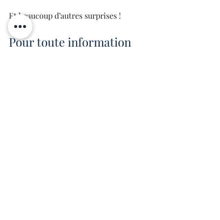
Et beaucoup d’autres surprises !
Pour toute information 
complémentaire
  --------------------------------
Valérie Dupont+32 (0)71 200 810
events-charleroi@delen.bank
News
Posts récents
Voir tout