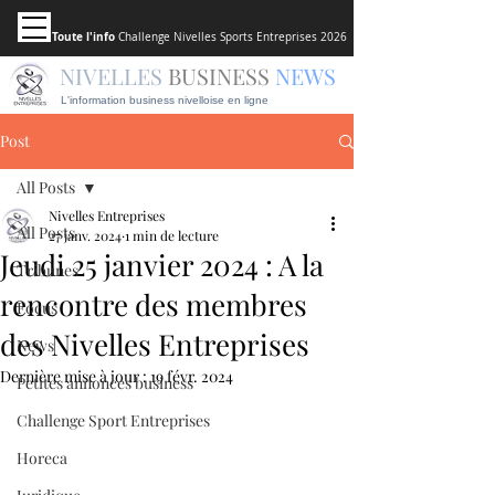
Toute l'info
Challenge Nivelles Sports Entreprises 2026
NIVELLES
BUSINESS
NEWS
L'information business nivelloise en ligne
Post
All Posts
Nivelles Entreprises
All Posts
27 janv. 2024
1 min de lecture
Jeudi 25 janvier 2024 : A la
Tribunes
rencontre des membres
Focus
des Nivelles Entreprises
News
Dernière mise à jour :
19 févr. 2024
Petites annonces business
Challenge Sport Entreprises
Horeca