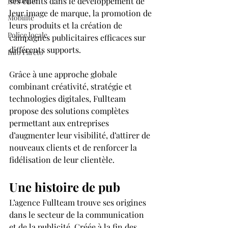
Juridique
ses clients dans le développement de 
leur image de marque, la promotion de 
Mobilité
leurs produits et la création de 
Police locale
campagnes publicitaires efficaces sur 
différents supports.
Info Pareto
Grâce à une approche globale 
combinant créativité, stratégie et 
technologies digitales, Fullteam 
propose des solutions complètes 
permettant aux entreprises 
d’augmenter leur visibilité, d’attirer de 
nouveaux clients et de renforcer la 
fidélisation de leur clientèle.
Une histoire de pub
L’agence Fullteam trouve ses origines 
dans le secteur de la communication 
et de la publicité. Créée à la fin des 