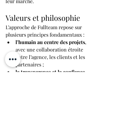
leur marché.
Valeurs et philosophie
L’approche de Fullteam repose sur 
plusieurs principes fondamentaux :
l’humain au centre des projets
, 
avec une collaboration étroite 
entre l’agence, les clients et les 
partenaires ;
la transparence et la confiance
, 
considérées comme essentielles 
pour construire des relations 
durables ;
l’excellence et le souci du détail
, 
garantissant la qualité des 
réalisations ;
le respect de l’environnement
, 
avec une volonté d’intégrer des 
pratiques plus durables dans les 