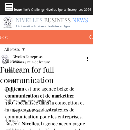
Toute l'info
Challenge Nivelles Sports Entreprises 2026
NIVELLES
BUSINESS
NEWS
L'information business nivelloise en ligne
Post
All Posts
Nivelles Entreprises
All Posts
11 mars
4 min de lecture
Fullteam for full
Tribunes
communication
Focus
Fullteam
 est une agence belge de 
News
communication et de marketing 
Petites annonces business
360°
 spécialisée dans la conception et 
la mise en œuvre de stratégies de 
Challenge Sport Entreprises
communication pour les entreprises. 
Horeca
Basée à 
Nivelles
, l’agence accompagne 