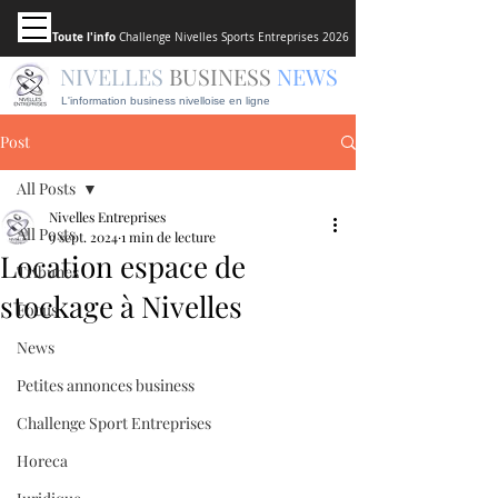
Toute l'info
Challenge Nivelles Sports Entreprises 2026
NIVELLES
BUSINESS
NEWS
L'information business nivelloise en ligne
Post
All Posts
Nivelles Entreprises
All Posts
9 sept. 2024
1 min de lecture
Location espace de
Tribunes
stockage à Nivelles
Focus
News
Petites annonces business
Challenge Sport Entreprises
Horeca