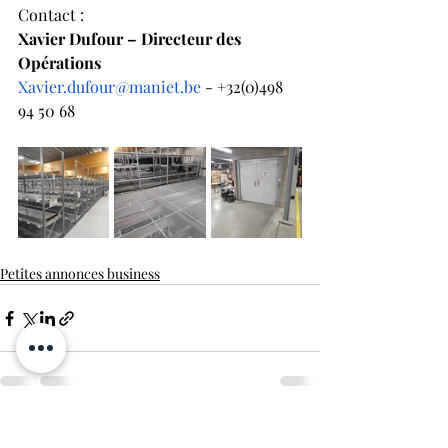
Contact : 
Xavier Dufour – Directeur des 
Opérations
Xavier.dufour@maniet.be
 - +32(0)498 
94 50 68
Petites annonces business
Posts récents
Voir tout