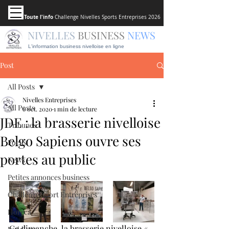
Toute l'info
Challenge Nivelles Sports Entreprises 2026
NIVELLES
BUSINESS
NEWS
L'information business nivelloise en ligne
Post
All Posts
Nivelles Entreprises
All Posts
6 oct. 2020
1 min de lecture
JDE : la brasserie nivelloise
Tribunes
Belgo Sapiens ouvre ses
Focus
portes au public
News
Petites annonces business
Challenge Sport Entreprises
Horeca
Ce dimanche, la brasserie nivelloise « 