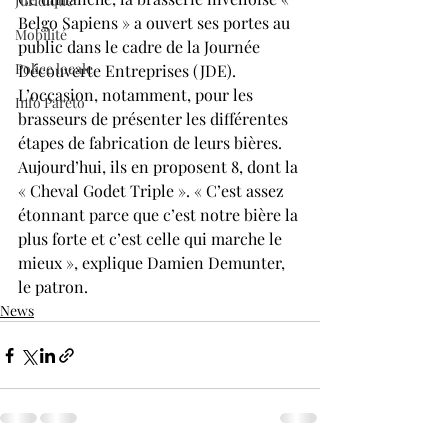
Juridique
Belgo Sapiens » a ouvert ses portes au 
Mobilité
public dans le cadre de la Journée 
Police locale
Découverte Entreprises (JDE). 
L’occasion, notamment, pour les 
Info Pareto
brasseurs de présenter les différentes 
étapes de fabrication de leurs bières. 
Aujourd’hui, ils en proposent 8, dont la 
« Cheval Godet Triple ». « C’est assez 
étonnant parce que c’est notre bière la 
plus forte et c’est celle qui marche le 
mieux », explique Damien Demunter, 
le patron.
News