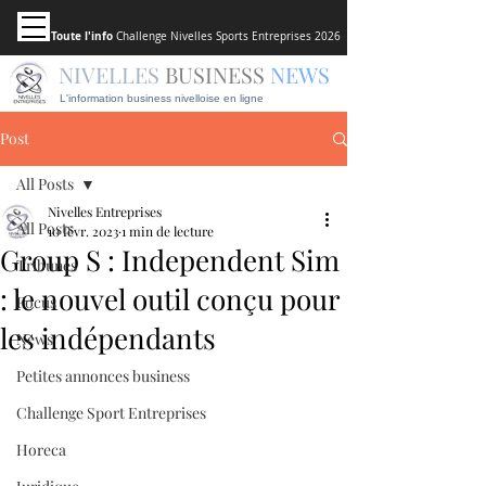
Toute l'info
Challenge Nivelles Sports Entreprises 2026
NIVELLES
BUSINESS
NEWS
L'information business nivelloise en ligne
Post
All Posts
Nivelles Entreprises
All Posts
10 févr. 2023
1 min de lecture
Group S : Independent Sim
Tribunes
: le nouvel outil conçu pour
Focus
les indépendants
News
Petites annonces business
Challenge Sport Entreprises
Horeca