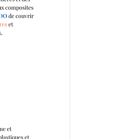
ux composites 
DO
 de couvrir 
res
 et 
, 
me et 
lastiques et 