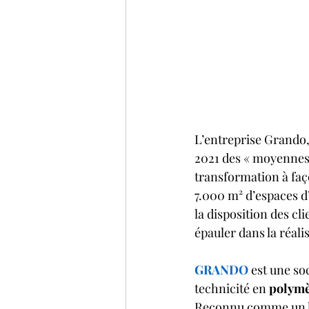
L’entreprise Grando,
2021 des « moyennes e
transformation à faç
7.000 m² d’espaces d
la disposition des cli
épauler dans la réali
GRANDO
 est une so
technicité en 
polymè
Reconnu comme un le