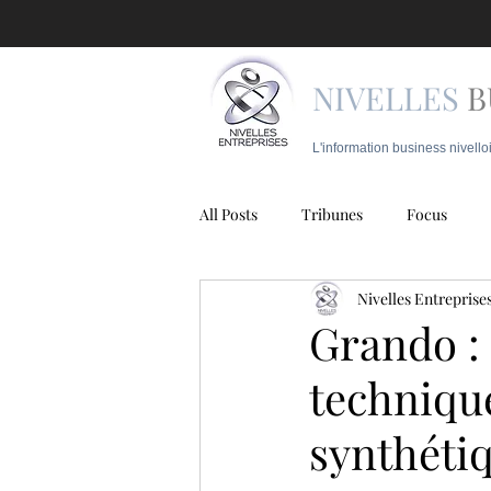
NIVELLES
B
L'information business nivello
All Posts
Tribunes
Focus
Nivelles Entreprise
Juridique
Mobilité
Police
Grando :
techniqu
synthéti