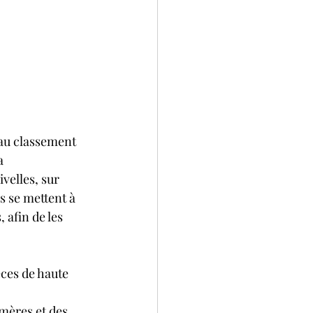
au classement 
a 
elles, sur 
s se mettent à 
 afin de les 
èces de haute 
mères et des 