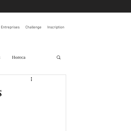
s Entreprises
Challenge
Inscription
s
Horeca
s