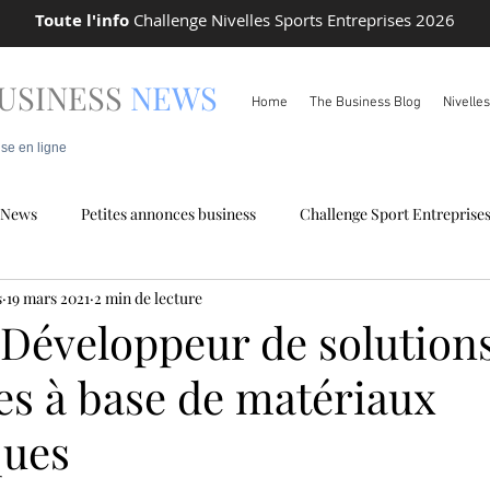
Toute l'info
Challenge Nivelles Sports Entreprises 2026
USINESS
NEWS
Home
The Business Blog
Nivelle
ise en ligne
News
Petites annonces business
Challenge Sport Entreprise
s
19 mars 2021
2 min de lecture
 locale
Info Pareto
 Développeur de solution
es à base de matériaux
ques