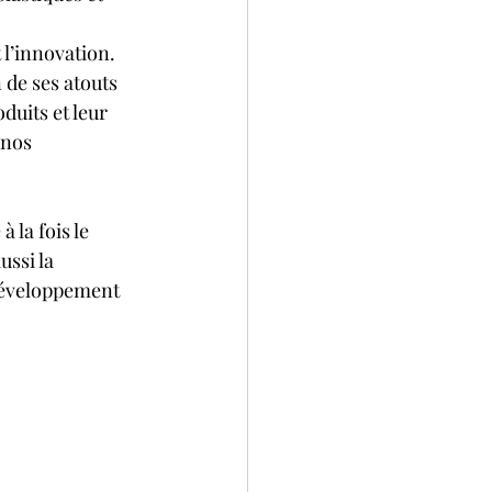
 l’innovation. 
 de ses atouts 
duits et leur 
 nos 
 à la fois le 
ssi la 
développement 