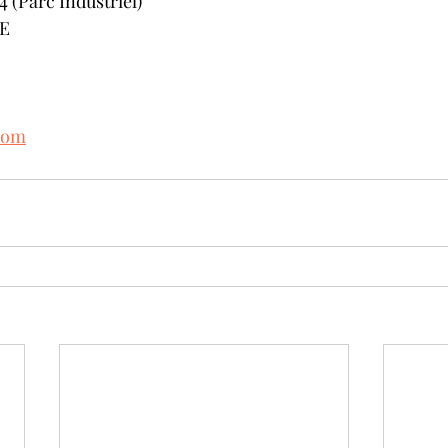
 (Parc Industriel)
BE
com