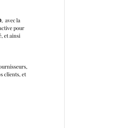
O
,  avec la 
active pour 
 et ainsi 
ournisseurs, 
 clients, et 