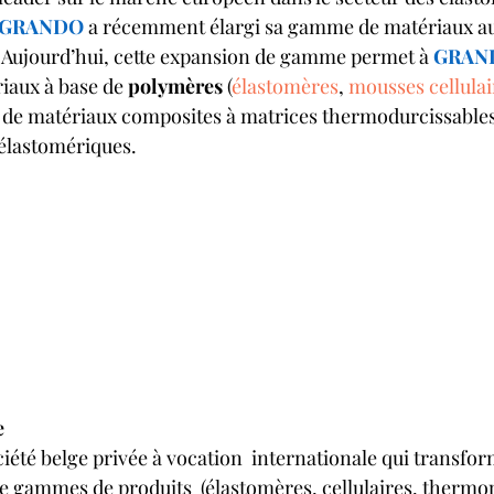
 GRANDO
 a récemment élargi sa gamme de matériaux a
 Aujourd’hui, cette expansion de gamme permet à 
GRAN
iaux à base de 
polymères 
(
élastomères
, 
mousses cellulai
t de matériaux composites à matrices thermodurcissables
élastomériques.
e
ciété belge privée à vocation  internationale qui transfor
 gammes de produits  (élastomères, cellulaires, thermop