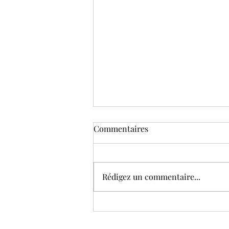
Commentaires
Rédigez un commentaire...
La « Toucan’s Terazza » du
Van der Valk Hotel Nivelles-