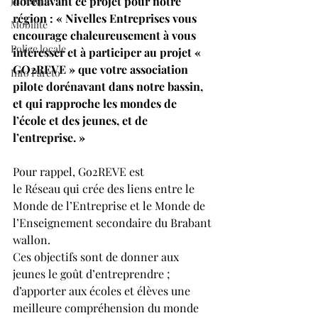
Juridique
dorénavant ce projet pour notre 
région : « Nivelles Entreprises vous 
Mobilité
encourage chaleureusement à vous 
Police locale
intéresser et à participer au projet « 
GO2REVE » que votre association 
Info Pareto
pilote dorénavant dans notre bassin, 
et qui rapproche les mondes de 
l’école et des jeunes, et de 
l’entreprise. »
Pour rappel, Go2REVE est 
le Réseau qui crée des liens entre le 
Monde de l’Entreprise et le Monde de 
l’Enseignement secondaire du Brabant 
wallon.
Ces objectifs sont de donner aux 
jeunes le goût d’entreprendre ; 
d’apporter aux écoles et élèves une 
meilleure compréhension du monde 