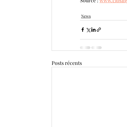
Source : 
www.closin
News
Posts récents