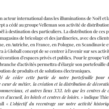
n acteur international dans les illuminations de Noël et l
ept a cédé au groupe Velleman son activité de distribution
l à destination des particuliers. La distribution de ces pr
magasins de bricolage et des jardineries, avec des clients
e, en Autriche, en France, en Pologne, en Scandinavie e
a à Globall concept de se centrer à l’avenir sur ses activi
décoration d’espaces privés et publics. Pour le groupe Ve
e branche d’activités permettra d’élargir son portefeuille d
ibution de produits et de solutions électroniques.
 de céder cette partie de notre portefeuille pour n
 cœur de métier, la création et la distribution de décoratio
 commerciaux, et autres lieux XXL tels que les centres de co
es d’accueil, les hôtels et centres de loisirs. » 
indique Thie
ll « 
L’objectif du recentrage sur notre activité historiqu