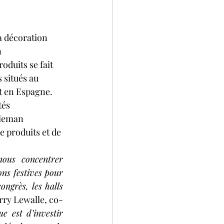
a décoration 
 
oduits se fait 
 situés au 
t en Espagne. 
tés 
lleman 
e produits et de 
ous concentrer 
ns festives pour 
ngrès, les halls 
rry Lewalle, co-
e est d’investir 