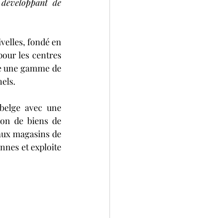
développant de 
velles, fondé en 
pour les centres 
e une gamme de 
nels.
belge avec une 
on de biens de 
ux magasins de 
nes et exploite 