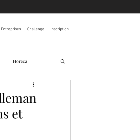
s Entreprises
Challenge
Inscription
s
Horeca
elleman
ns et