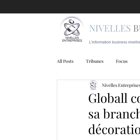
NIVELLES
B
L'information business nivello
All Posts
Tribunes
Focus
Nivelles Entreprise
Juridique
Mobilité
Police
Globall 
sa branch
décorati