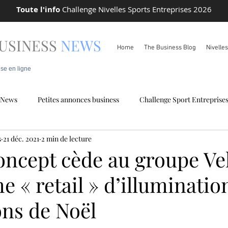
Toute l'info
Challenge Nivelles Sports Entreprises 2026
USINESS
NEWS
Home
The Business Blog
Nivelle
ise en ligne
News
Petites annonces business
Challenge Sport Entreprise
s
21 déc. 2021
2 min de lecture
 locale
Info Pareto
concept cède au groupe V
e « retail » d’illuminatio
ons de Noël