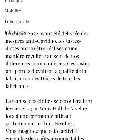
Juridique
Mobilité
Police locale
Info Pareto
La saison 2022 ayant été délivrée des 
mesures anti-Covid 19, les tastes-
djotes ont pu être réalisés d’une 
manière régulière au sein de nos 
différentes commanderies. Ces tastes 
ont permis d’évaluer la qualité de la 
fabrication des Djotes de tous les 
fabricants.
La remise des étoiles se déroulera le 21 
février 2023 au Waux Hall de Nivelles 
lors d’une cérémonie attirant 
gratuitement le “tout Nivelles”.
Vous imaginez que cette activité 
engendre des coûts insupportables 