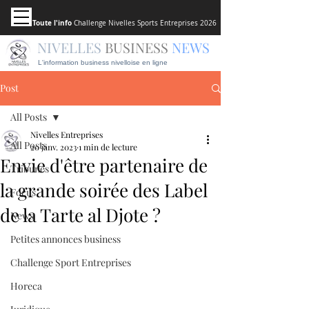
Toute l'info
Challenge Nivelles Sports Entreprises 2026
NIVELLES
BUSINESS
NEWS
L'information business nivelloise en ligne
Post
All Posts
Nivelles Entreprises
All Posts
20 janv. 2023
1 min de lecture
Envie d'être partenaire de
Tribunes
la grande soirée des Label
Focus
de la Tarte al Djote ?
News
Petites annonces business
Challenge Sport Entreprises
Horeca