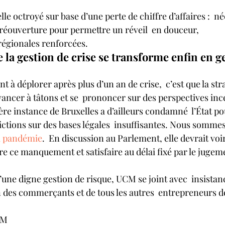
lle octroyé sur base d’une perte de chiffre d’affaires :  né
 réouverture pour permettre un réveil  en douceur,
régionales renforcées.
 la gestion de crise se transforme enfin en ge
nt à déplorer après plus d’un an de crise,  c’est que la stra
ancer à tâtons et se  prononcer sur des perspectives ince
re instance de Bruxelles a d’ailleurs condamné  l’État pou
ictions sur des bases légales  insuffisantes. Nous somme
oi pandémie
.  En discussion au Parlement, elle devrait voir l
re ce manquement et satisfaire au délai fixé par le jugeme
une digne gestion de risque, UCM se joint avec  insistan
des commerçants et de tous les autres  entrepreneurs de
CM