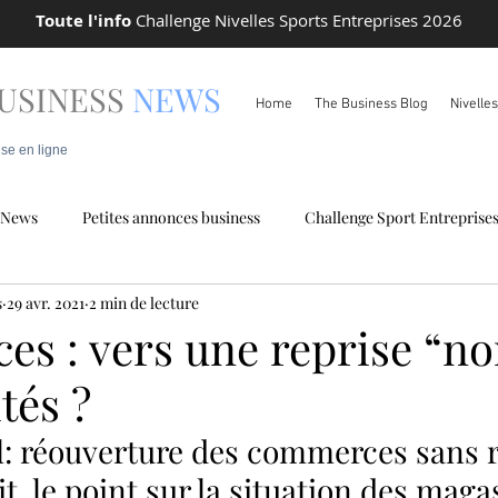
Toute l'info
Challenge Nivelles Sports Entreprises 2026
USINESS
NEWS
Home
The Business Blog
Nivelle
ise en ligne
News
Petites annonces business
Challenge Sport Entreprise
s
29 avr. 2021
2 min de lecture
 locale
Info Pareto
s : vers une reprise “n
tés ?
il: réouverture des commerces sans 
t  le point sur la situation des magas