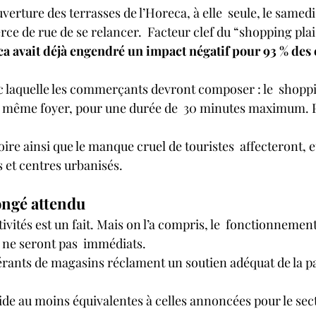
uverture des terrasses de l’Horeca, à elle  seule, le samedi
 de rue de se relancer.  Facteur clef du “shopping plais
ca avait déjà engendré un impact négatif pour 93 % de
 
c laquelle les commerçants devront composer : le  shoppin
 même foyer, pour une durée de  30 minutes maximum. Pa
oire ainsi que le manque cruel de touristes  affecteront, eu
 et centres urbanisés. 
ongé attendu 
tivités est un fait. Mais on l’a compris, le  fonctionnemen
e ne seront pas  immédiats. 
gérants de magasins réclament un soutien adéquat de la pa
de au moins équivalentes à celles annoncées pour le sec