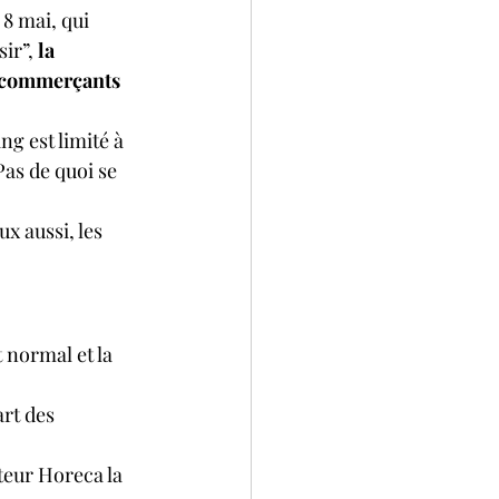
 8 mai, qui 
ir”, 
la 
s commerçants 
g est limité à 
s de quoi se 
x aussi, les 
t normal et la 
rt des 
teur Horeca la 