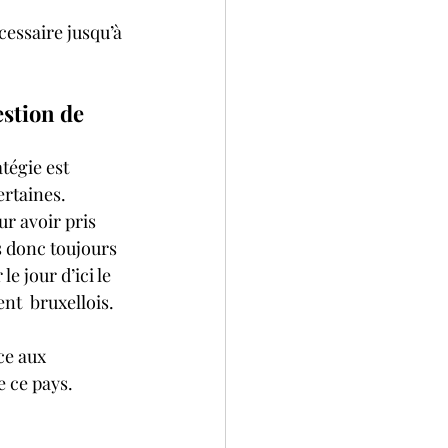
cessaire jusqu’à 
stion de 
tégie est 
rtaines. 
r avoir pris 
s donc toujours 
e jour d’ici le 
nt  bruxellois.
ce aux 
 ce pays. 