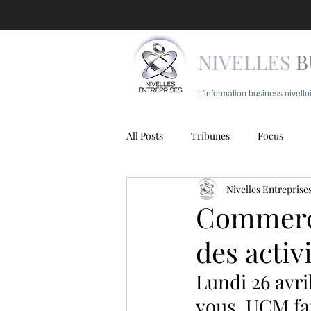
NIVELLES
B
L'information business nivello
All Posts
Tribunes
Focus
Nivelles Entreprise
Juridique
Mobilité
Police
Commerce
des activi
Lundi 26 avr
vous. UCM fai