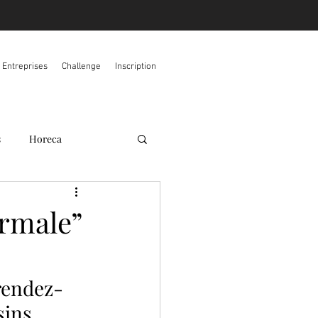
s Entreprises
Challenge
Inscription
s
Horeca
ormale”
rendez-
ins, 