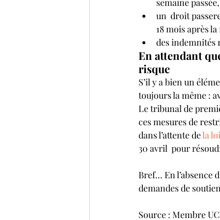
semaine passée,
un  droit passere
18 mois après la
des indemnités 
En attendant que
risque
S’il y a bien un éléme
toujours la même : av
Le tribunal de premiè
ces mesures de restr
dans l’attente de 
la l
30 avril  pour résoud
Bref… En l’absence d’
demandes de soutien 
Source : Membre U