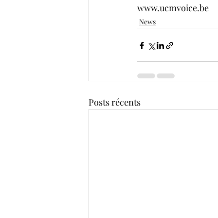
www.ucmvoice.be
News
Posts récents