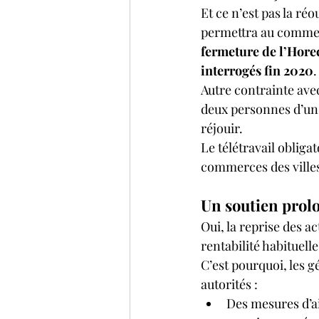
Et ce n’est pas la réo
permettra au commerce
fermeture de l’Hore
interrogés fin 2020
.
Autre contrainte ave
deux personnes d’un
réjouir.
Le télétravail obligat
commerces des villes
Un soutien prol
Oui, la reprise des ac
rentabilité habituell
C’est pourquoi, les 
autorités :
Des mesures d’ai