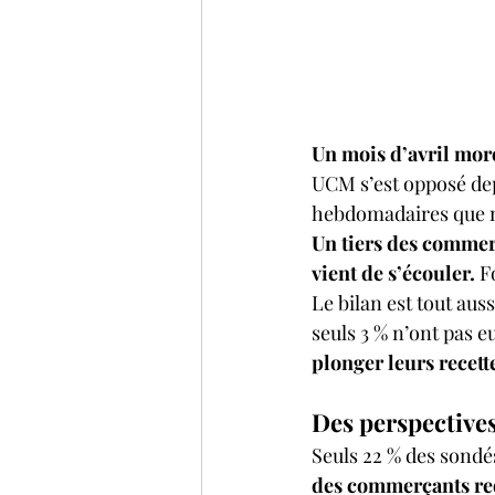
Un mois d’avril mor
UCM s’est opposé dep
hebdomadaires que no
Un tiers des commer
vient de s’écouler.
 F
Le bilan est tout auss
seuls 3 % n’ont pas eu
plonger leurs recett
Des perspectives
Seuls 22 % des sondés
des commerçants redo