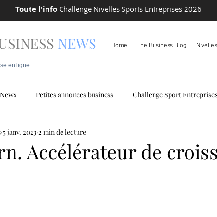
Toute l'info
Challenge Nivelles Sports Entreprises 2026
USINESS
NEWS
Home
The Business Blog
Nivelle
ise en ligne
News
Petites annonces business
Challenge Sport Entreprise
s
5 janv. 2023
2 min de lecture
 locale
Info Pareto
n. Accélérateur de crois