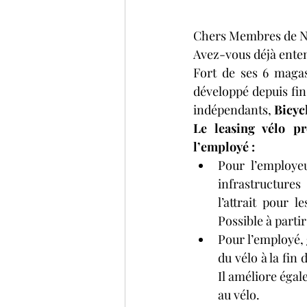
Chers Membres de Ni
Avez-vous déjà enten
Fort de ses 6 magasi
développé depuis fin 
indépendants, 
Bicyc
Le leasing vélo p
l’employé :
Pour l’employe
infrastructures
l’attrait pour l
Possible à partir
Pour l’employé, 
du vélo à la fin
Il améliore égale
au vélo.