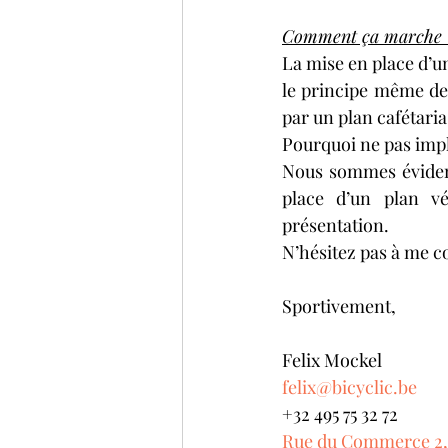
Comment ça marche 
La mise en place d’u
le principe même de 
par un plan cafétari
Pourquoi ne pas impl
Nous sommes évidem
place d’un plan vél
présentation.
N’hésitez pas à me c
Sportivement,
Felix Mockel
felix@bicyclic.be
+32 495 75 32 72
Rue du Commerce 2, 