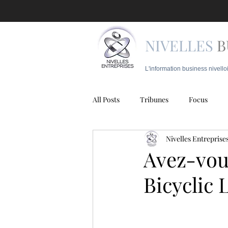
NIVELLES
B
L'information business nivello
All Posts
Tribunes
Focus
Nivelles Entreprise
Juridique
Mobilité
Police
Avez-vou
Bicyclic 