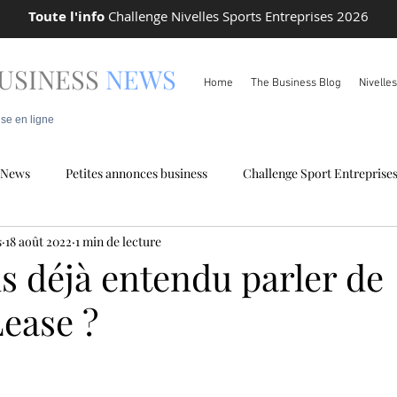
Toute l'info
Challenge Nivelles Sports Entreprises 2026
USINESS
NEWS
Home
The Business Blog
Nivelle
ise en ligne
News
Petites annonces business
Challenge Sport Entreprise
s
18 août 2022
1 min de lecture
 locale
Info Pareto
s déjà entendu parler de
Lease ?