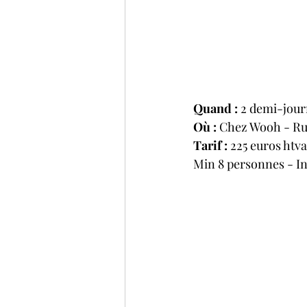
Quand :
 2 demi-journ
Où :
 Chez Wooh - Rue
Tarif : 
225 euros htv
Min 8 personnes - In