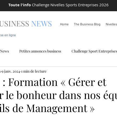
Toute l'info
Challenge Nivelles Sports Entreprises 2026
USINESS
NEWS
Home
The Business Blog
Nivelle
ise en ligne
News
Petites annonces business
Challenge Sport Entreprise
s
9 janv. 2024
1 min de lecture
 locale
Info Pareto
 : Formation « Gérer et
r le bonheur dans nos éq
tils de Management »