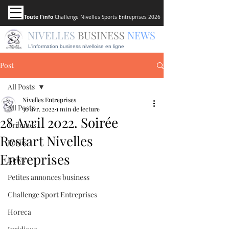
Toute l'info
Challenge Nivelles Sports Entreprises 2026
NIVELLES
BUSINESS
NEWS
L'information business nivelloise en ligne
Post
All Posts
Nivelles Entreprises
All Posts
30 avr. 2022
1 min de lecture
28 Avril 2022. Soirée
Tribunes
Restart Nivelles
Focus
Entreprises
News
Petites annonces business
Challenge Sport Entreprises
Horeca