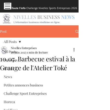
Toute l'info
Challenge Nivelles Sports Entreprises 2026
NIVELLES
BUSINESS
NEWS
L'information business nivelloise en ligne
Post
All Posts
Nivelles Entreprises
All Posts
26 juin 2025
1 min de lecture
10.07. Barbecue estival à la
Tribunes
Grange de l'Atelier Toké
Focus
News
Petites annonces business
Challenge Sport Entreprises
Horeca